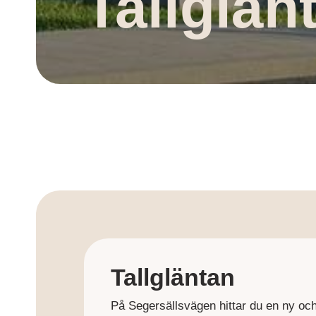
Tallglän
Tallgläntan
På Segersällsvägen hittar du en ny oc