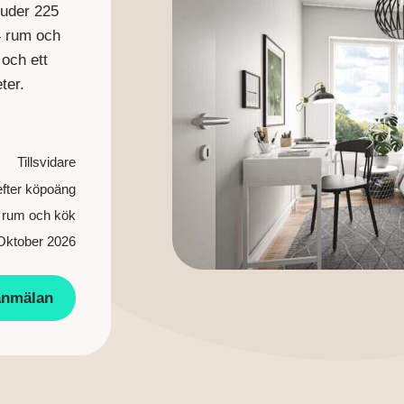
juder 225
4 rum och
 och ett
ter.
Tillsvidare
fter köpoäng
4 rum och kök
Oktober 2026
anmälan