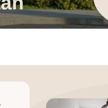
tan
h