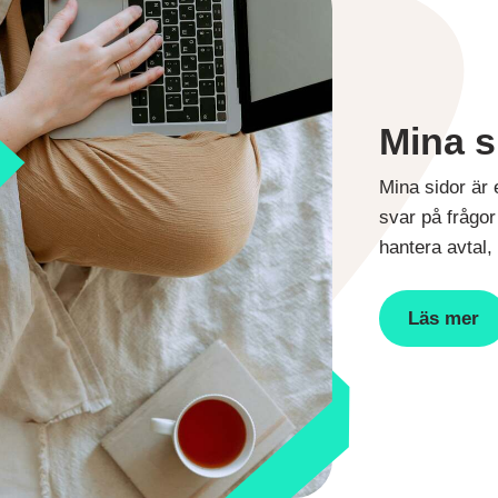
Mina s
Mina sidor är 
svar på frågo
hantera avtal,
Läs mer